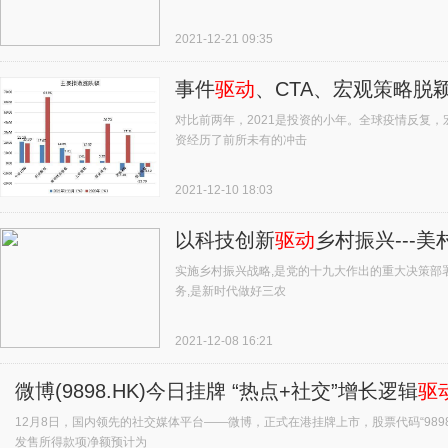
2021-12-21 09:35
事件
驱动
、CTA、宏观策略脱颖
对比前两年，2021是投资的小年。全球疫情反复
资经历了前所未有的冲击
2021-12-10 18:03
以科技创新
驱动
乡村振兴---
实施乡村振兴战略,是党的十九大作出的重大决策部
务,是新时代做好三农
2021-12-08 16:21
微博(9898.HK)今日挂牌 “热点+社交”增长逻辑
驱
12月8日，国内领先的社交媒体平台——微博，正式在港挂牌上市，股票代码“98
发售所得款项净额预计为