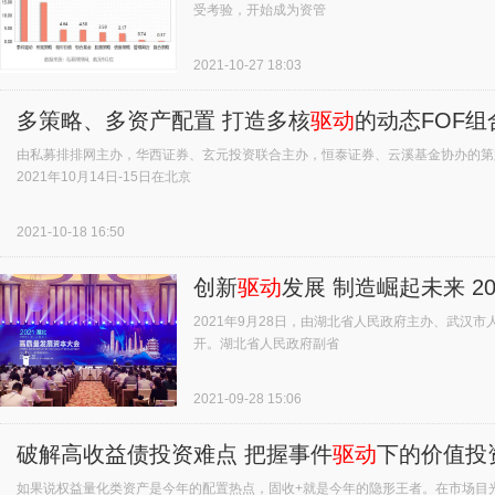
受考验，开始成为资管
2021-10-27 18:03
多策略、多资产配置 打造多核
驱动
的动态FOF组
由私募排排网主办，华西证券、玄元投资联合主办，恒泰证券、云溪基金协办的第六
2021年10月14日-15日在北京
2021-10-18 16:50
创新
驱动
发展 制造崛起未来 
2021年9月28日，由湖北省人民政府主办、武汉
开。湖北省人民政府副省
2021-09-28 15:06
破解高收益债投资难点 把握事件
驱动
下的价值投
如果说权益量化类资产是今年的配置热点，固收+就是今年的隐形王者。在市场目