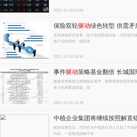
2021-12-30 14:06
保险双轮
驱动
绿色转型 供需矛
支持绿色经济发展，助力实现双碳目标，已经成为
险产品的同时，保险资
2021-12-24 16:34
事件
驱动
策略基金翻倍 长城国
随着资管新规过渡期临近尾声，券商资管转型迎来
多元化的覆盖权益、固
2021-12-21 16:38
中植企业集团将继续按照解直
解直锟离世后，刘洋作为中植系代管人引发了市场的
内容，一是集团战略不变