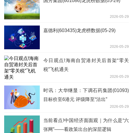
国芳集团(601086)龙虎榜数据(05-29)
2026-05-29
嘉德利(603435)龙虎榜数据(05-29)
2026-05-29
今日观点!海南自贸港封关后首架“零关
税”飞机通关
2026-05-29
时讯：大华继显：下调石药集团(01093)
目标价至6港元 评级降至“沽出”
2026-05-29
当前看点!中国经济面面观｜为什么是“六
张网”——看政策出台的深层逻辑