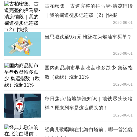
古柏密集、古道完整的拦马墙-清凉铺段
｜我的蜀道徒步记连载（2）|快报
2026-06-01
当思域跌至9万元 谁还在为燃油车买单？
2026-06-01
国内商品期市早盘收盘涨多跌少 集运指
数（欧线）涨超11%
2026-06-01
每日焦点!搭地铁涨知识｜地铁尽头长啥
样？原来列车是这么调头的！
2026-06-01
经典儿歌唱响在北海白塔前，哪一首治愈