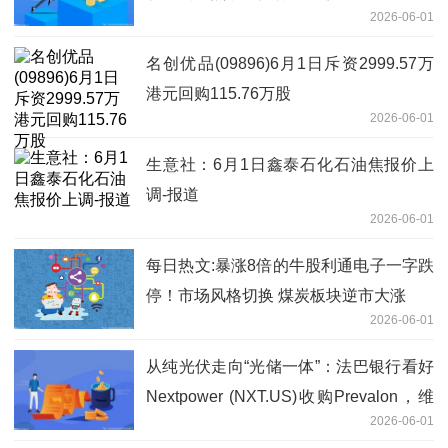
2026-06-01
名创优品(09896)6月1日斥资2999.57万
港元回购115.76万股
2026-06-01
生意社：6月1日鑫泰石化石油焦报价上
调-报道
2026-06-01
每日热文:暴涨8倍的牛股利通电子一字跌
停！市场风格切换 煤炭板块逆市大涨
2026-06-01
从纯光伏走向“光储一体”：法巴银行看好
Nextpower (NXT.US)收购Prevalon，维
2026-06-01
持“跑赢大盘”评级 每日热讯