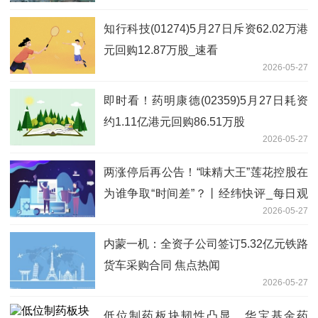
知行科技(01274)5月27日斥资62.02万港
元回购12.87万股_速看
2026-05-27
即时看！药明康德(02359)5月27日耗资
约1.11亿港元回购86.51万股
2026-05-27
两涨停后再公告！“味精大王”莲花控股在
为谁争取“时间差”？丨经纬快评_每日观
2026-05-27
点
内蒙一机：全资子公司签订5.32亿元铁路
货车采购合同 焦点热闻
2026-05-27
低位制药板块韧性凸显，华宝基金药