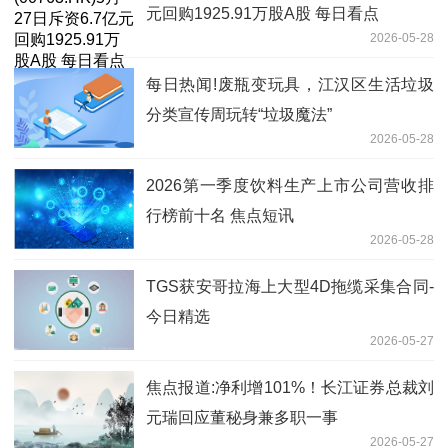
元回购1925.91万股A股 每日看点
2026-05-28
每日热闻!废瓶变玩具，江汉区生活垃圾
分类宣传周玩转“垃圾魔法”
2026-05-28
2026第一季度饮料生产上市公司营收排
行榜前十名 焦点短讯
2026-05-28
TGS获安哥拉海上大型4D拖缆采集合同-
今日精选
2026-05-27
焦点报道:净利增101%！长江证券总裁刘
元瑞回应董秘身兼多职一事
2026-05-27