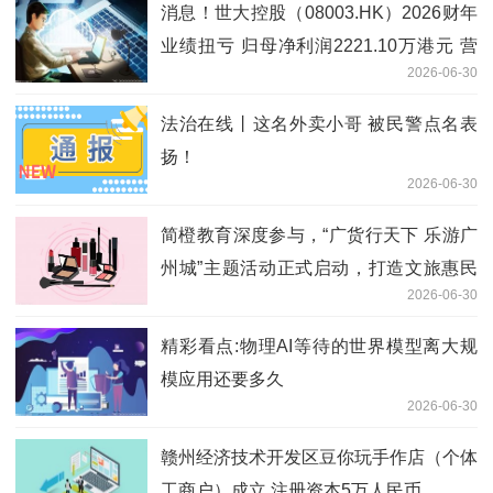
消息！世大控股（08003.HK）2026财年
业绩扭亏 归母净利润2221.10万港元 营
2026-06-30
收同比降23.84%
法治在线丨这名外卖小哥 被民警点名表
扬！
2026-06-30
简橙教育深度参与，“广货行天下 乐游广
州城”主题活动正式启动，打造文旅惠民
2026-06-30
新范式|最新资讯
精彩看点:物理AI等待的世界模型离大规
模应用还要多久
2026-06-30
赣州经济技术开发区豆你玩手作店（个体
工商户）成立 注册资本5万人民币