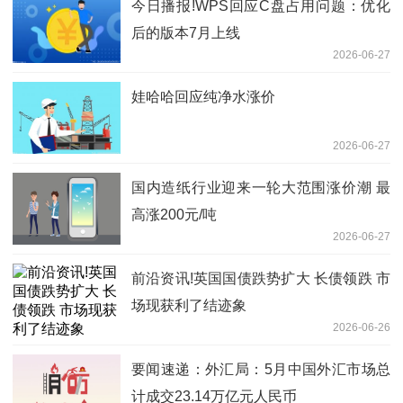
今日播报!WPS回应C盘占用问题：优化
后的版本7月上线
2026-06-27
娃哈哈回应纯净水涨价
2026-06-27
国内造纸行业迎来一轮大范围涨价潮 最
高涨200元/吨
2026-06-27
前沿资讯!英国国债跌势扩大 长债领跌 市
场现获利了结迹象
2026-06-26
要闻速递：外汇局：5月中国外汇市场总
计成交23.14万亿元人民币