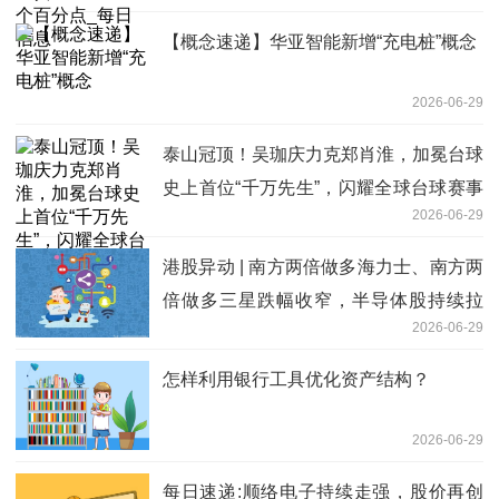
【概念速递】华亚智能新增“充电桩”概念
2026-06-29
泰山冠顶！吴珈庆力克郑肖淮，加冕台球
史上首位“千万先生”，闪耀全球台球赛事
2026-06-29
最高殿堂!
港股异动 | 南方两倍做多海力士、南方两
倍做多三星跌幅收窄，半导体股持续拉
2026-06-29
升，兆易创新涨超10%
怎样利用银行工具优化资产结构？
2026-06-29
每日速递:顺络电子持续走强，股价再创