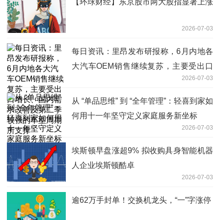
【环球财经】东京股市两大股指显著上涨
2026-07-03
每日资讯：里昂发布研报称，6月内地各
大汽车OEM销售继续复苏，主要受出口
2026-07-03
增长、国内需求改善及第二季较强的车型
周期所支撑
从 “单品思维” 到 “全年管理”：轻喜到家如
何用十一年坚守定义家庭服务新坐标
2026-07-03
埃斯顿早盘涨超9% 拟收购具身智能机器
人企业埃斯顿酷卓
2026-07-03
逾62万手封单！交换机龙头，“一”字涨停