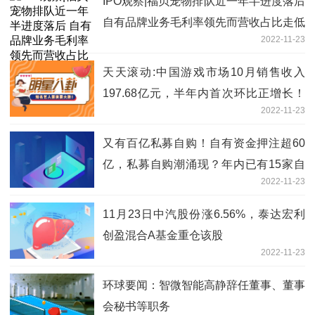
IPO观察|福贝宠物排队近一年半进度落后
自有品牌业务毛利率领先而营收占比走低
2022-11-23
天天滚动:中国游戏市场10月销售收入
197.68亿元，半年内首次环比正增长！
2022-11-23
机构：游戏行业有望健康平稳发展
又有百亿私募自购！自有资金押注超60
亿，私募自购潮涌现？年内已有15家自
2022-11-23
购
11月23日中汽股份涨6.56%，泰达宏利
创盈混合A基金重仓该股
2022-11-23
环球要闻：智微智能高静辞任董事、董事
会秘书等职务