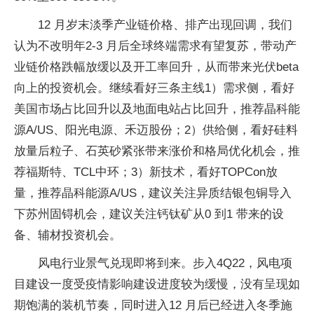
12 月岁末淡季产业链价格、排产出现回调，我们
认为不改明年2-3 月后全球终端需求有望复苏，带动产
业链价格跌幅放缓以及开工率回升，从而带来光伏beta
向上的投资机会。继续看好三条主线1）需求侧，看好
美国市场占比回升以及地面电站占比回升，推荐晶科能
源A/US、阳光电源、禾迈股份；2）供给侧，看好硅料
放量后粒子、石英砂紧张带来涨价和格局优化机会，推
荐福斯特、TCL中环；3）新技术，看好TOPCon放
量，推荐晶科能源A/US，建议关注异质结银包铜导入
下苏州固锝机会，建议关注钙钛矿从0 到1 带来的设
备、辅材投资机会。
风电行业景气兑现即将到来。步入4Q22，风电项
目建设一度受疫情影响建设进度较为缓慢，没有呈现如
期饱满的装机节奏，同时进入12 月后已经进入冬季施