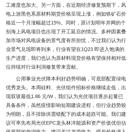
工难度也加大。另一方面，在近期经济修复预期下，风
电上游黑色系原材料期货价格呈现上涨，例如铁矿石价
格近一个月涨幅超过15%。同时，原计划明年并网的个
别海上风电项目也出现了开工延后的情况。多种因素叠
加市场对风电设备的景气度有所担忧，不过我们认为行
业景气兑现即将到来，行业有望在1Q23 即进入饱满的
生产进度，我们也认为原材料现货价格有望保持相对低
位持续对行业利润修复带来贡献。
公用事业光伏降本利好趋势明确，可底部配置绿电
优秀龙头。本周硅料、光伏组件招标价格继续走低，出
现双玻最低1.86 元/W，我们认为光伏项目逐步起量已
具备条件，虽然疫情影响短期建设进程，但行业趋势较
为明朗，且不排除供需错配下的成本超跌可能。我们建
议可率先布局光伏EPC龙头林洋能源和资产价值优但估
值底部的华润电力，建议关注龙源电力。煤炭价格进入