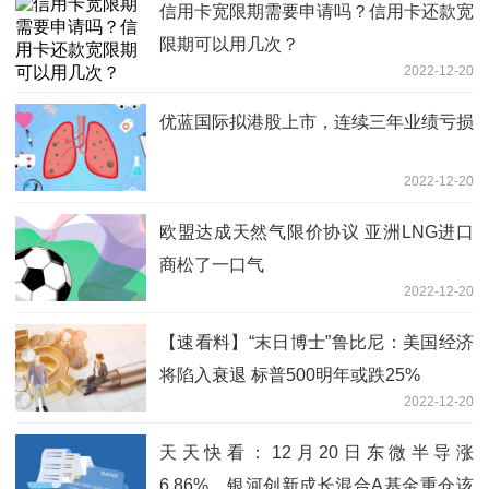
信用卡宽限期需要申请吗？信用卡还款宽
限期可以用几次？
2022-12-20
优蓝国际拟港股上市，连续三年业绩亏损
2022-12-20
欧盟达成天然气限价协议 亚洲LNG进口
商松了一口气
2022-12-20
【速看料】“末日博士”鲁比尼：美国经济
将陷入衰退 标普500明年或跌25%
2022-12-20
天天快看：12月20日东微半导涨
6.86%，银河创新成长混合A基金重仓该