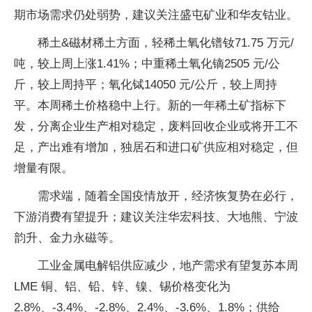
期市场需求仍处弱势，建议关注盛屯矿业和华友钴业。
稀土&磁材稀土方面，轻稀土氧化镨钕71.75 万元/
吨，较上周上涨1.41%；中重稀土氧化镝2505 元/公
斤，较上周持平；氧化铽14050 元/公斤，较上周持
平。本周稀土价格稳中上行。新的一年稀土矿指标下
发，分离企业生产相对稳定，废料回收企业或将开工不
足，产出难有增加，独居石和进口矿供应相对稳定，但
增量有限。
需求端，随着全国疫情放开，经济恢复势在必行，
下游消费有望提升；建议关注华宏科技、大地熊、宁波
韵升、金力永磁等。
工业金属电解铝供应减少，地产需求有望复苏本周
LME 铜、铝、铅、锌、镍、锡价格变化为
2.8%、-3.4%、-2.8%、2.4%、-3.6%、1.8%；供给