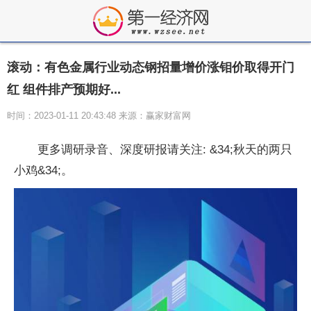
滚动：有色金属行业动态钢招量增价涨钼价取得开门
红 组件排产预期好...
时间：2023-01-11 20:43:48 来源：赢家财富网
更多调研录音、深度研报请关注: &34;秋天的两只
小鸡&34;。