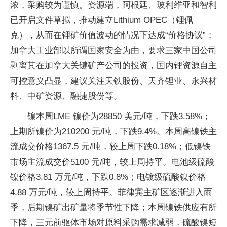
浓，采购较为谨慎。资源端，阿根廷、玻利维亚和智利
已开启文件草拟，推动建立Lithium OPEC（锂佩
克），从而在锂矿价值波动的情况下达成“价格协议”；
加拿大工业部以所谓国家安全为由，要求三家中国公司
剥离其在加拿大关键矿产公司的投资，国内锂资源自主
可控意义凸显，建议关注天铁股份、天齐锂业、永兴材
料、中矿资源、融捷股份等。
镍本周LME 镍价为28850 美元/吨，下跌3.58%；
上期所镍价为210200 元/吨，下跌9.4%。本周高镍铁主
流成交价格1367.5 元/吨，较上周下跌0.18%；低镍铁
市场主流成交价5100 元/吨，较上周持平。电池级硫酸
镍价格3.81 万元/吨，下跌0.8%；电镀级硫酸镍价格
4.88 万元/吨，较上周持平。菲律宾主矿区逐渐进入雨
季，后期镍矿出矿量将季节性下降；本周镍铁供应有所
下降，三元前驱体市场对原料采购需求减弱，硫酸镍短