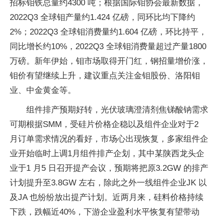
招标钼铁总量约4300 吨；根据国际钼协会最新数据，
2022Q3 全球钼产量约1.424 亿磅，同环比均下降约
2%；2022Q3 全球钼消费量约1.604 亿磅，环比持平，
同比增长约10%，2022Q3 全球钼消费量超过产量1800
万磅。新年伊始，钼市场取得开门红，钢招量增价涨，
钼价有望继续上升，建议重点关注金钼股份、洛阳钼
业、中金黄金等。
组件排产预期好转，光伏玻璃澄清剂焦锑酸钠需求
可期根据SMM，受硅片价格企稳以及组件企业对于2
月订单需求情况的看好，市场心出现恢复，多家组件企
业开始临时上调1月组件排产企划，其中某陕西龙头企
业于1 月5 日召开提产会议，预期将把原3.2GW 的排产
计划提升至3.8GW 左右，除此之外一线组件企业JK 以
及JA 也纷纷放出提产计划。近两月来，硅料价格持续
下跌，跌幅近40%，下游企业盈利水平恢复有望带动