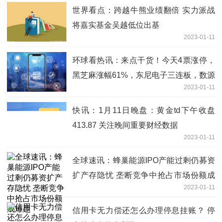
世界看点：跨越牛熊业绩翻倍 实力派战
将嘉实基金吴越低位出基
2023-01-11
环球看热讯：来点干货！今天4票涨停，
黑芝麻涨幅61%，东尼电子三连板，数源
2023-01-11
科技涨停，后市怎么看？
快讯：1月11日晚盘：黄金td下午收盘
413.87 关注晚间重要财经数据
2023-01-11
全球速讯：蜂巢能源IPO产能过剩仍募资
扩产存隐忧 垄断竞争中抢占市场份额成
2023-01-11
难题
信用卡无力偿还怎么办理停息挂账？ 停