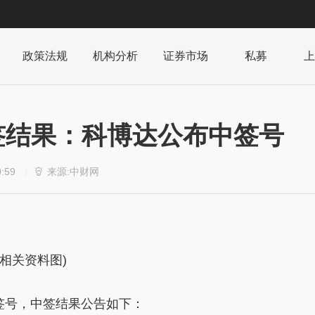
政策法规
机构分析
证券市场
私募
上
签结果：科博达公布中签号
0:59
来源:中财网

|
(相关资料图)
中签号，中签结果公告如下：