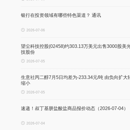
银行在投资领域有哪些特色渠道？ 通讯

2026-07-06
望尘科技控股(02458)约303.13万美元出售3000股美
技股份

2026-07-05
生意社丙二醇7月5日均差为-233.34元/吨 由负向扩大
缩小

2026-07-05
速递！叔丁基肼盐酸盐商品报价动态（2026-07-04）

2026-07-04