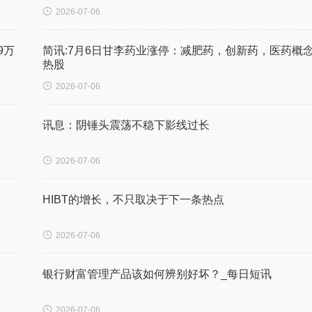

2026-07-06
9万
简讯:7月6日甘李药业涨停：减肥药，创新药，医药概
热股

2026-07-06
讯息：阴锤头震荡不稳下影线过长

2026-07-06
HIBT的增长，不只取决于下一条热点

2026-07-06
银行财富管理产品该如何辨别好坏？_每日短讯

2026-07-06