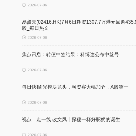

2026-07-06
易点云(02416.HK)7月6日耗资1307.7万港元回购435.
股_每日热文

2026-07-06
焦点讯息：转债中签结果：科博达公布中签号

2026-07-06
每日快报!光模块龙头，融资客大幅加仓，A股第一

2026-07-06
视点！走一线 改文风丨探秘一杯好驼奶的诞生

2026-07-06