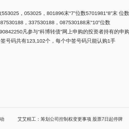
025，053025，801896末“7”位数5701981“8”末 位
587530188，337530188，087530188末“10”位数
272，1490842250凡参与“科博转债”网上申购的投资者持有的申
号码共有123,102个，每个中签号码只能认购1手
微动
艾艾精工：筹划公司控制权变更事项 股票7日起停牌