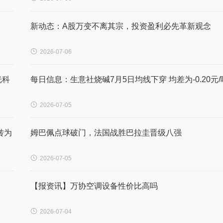
新动态：A股万变不离其宗，投资盈利必先革新观念

2026-07-06
光科
每日信息：生意社烧碱7月5日均线下穿 均差为-0.20元/

2026-07-05
转为
姆巴佩点球破门，法国战胜巴拉圭晋级八强

2026-07-05
【报资讯】万协空调设备性价比高吗

2026-07-04