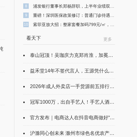
浦发银行董事长郑杨辞职，上半年业绩双降，不良贷款余额743亿元
8
重磅！深圳医保政策修订：普通门诊待遇提升 高额医疗费用可“二次报销”
9
索菲亚放大招：整家套餐加码799元/㎡，打造高品质整家定制
10
看天下
更多
吨
泰山冠顶！吴珈庆力克郑肖淮，加冕台球史上首位“千万先生”，闪耀全球台球赛事最高殿堂!
益禾堂14年不签代言人，王源凭什么成了“第一个”？
2026年成人外卖店一手货源前五排行榜 批发市场实探、拿货技巧与正品核验指南
冠军1000万，出自手艺人！手艺人酒重磅加码，台球史上首个冠军1000万！
官方发布｜电商达人在抖音电商做好“结算”的N种路径
沪滁同心创未来 滁州市绿色名优农产品入沪要素对接会举办