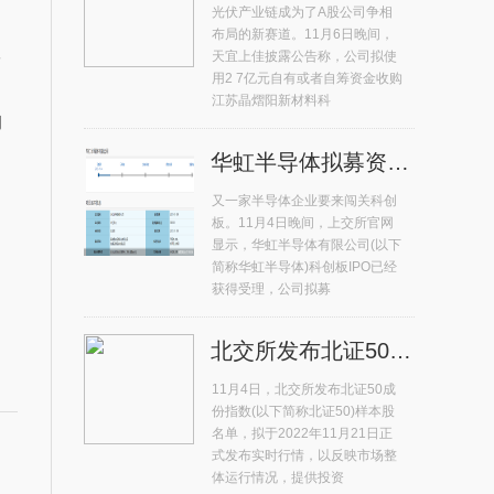
光伏产业链成为了A股公司争相
布局的新赛道。11月6日晚间，
数
天宜上佳披露公告称，公司拟使
用2 7亿元自有或者自筹资金收购
江苏晶熠阳新材料科
购
华虹半导体拟募资180亿元冲击科创板 年内排名第二
又一家半导体企业要来闯关科创
板。11月4日晚间，上交所官网
显示，华虹半导体有限公司(以下
简称华虹半导体)科创板IPO已经
获得受理，公司拟募
北交所发布北证50成份指数首发样本股 总市值占比71%
11月4日，北交所发布北证50成
份指数(以下简称北证50)样本股
名单，拟于2022年11月21日正
式发布实时行情，以反映市场整
体运行情况，提供投资