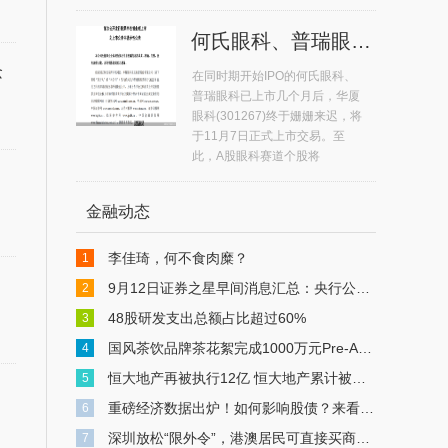
何氏眼科、普瑞眼科11月7日上市 A股眼科赛道个股达5只
念
在同时期开始IPO的何氏眼科、
普瑞眼科已上市几个月后，华厦
眼科(301267)终于姗姗来迟，将
于11月7日正式上市交易。至
此，A股眼科赛道个股将
金融动态
李佳琦，何不食肉糜？
1
9月12日证券之星早间消息汇总：央行公布重磅数据
2
48股研发支出总额占比超过60%
3
国风茶饮品牌茶花絮完成1000万元Pre-A轮融资
4
恒大地产再被执行12亿 恒大地产累计被执行超549亿
5
重磅经济数据出炉！如何影响股债？来看解读
6
深圳放松“限外令”，港澳居民可直接买商办物业，中介：有人连夜冒雨买楼
7