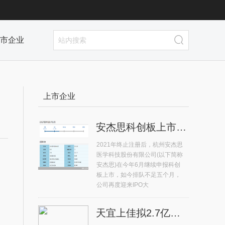
市企业
上市企业
安杰思科创板上市排队不足五个月 再度迎来IPO大考
2021年终止注册后，杭州安杰思
医学科技股份有限公司(以下简称
安杰思)在今年6月继续申报科创
板上市，如今排队不足五个月，
公司再度迎来IPO大
天宜上佳拟2.7亿元收购晶熠阳90%股权 系高铁动车组供应商